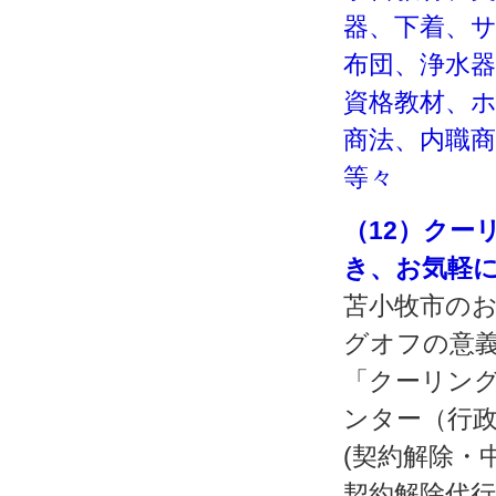
器、下着、
布団、浄水
資格教材、
商法、内職
等々
（12）クー
き、お気軽
苫小牧市の
グオフの意
「クーリング
ンター（行
(契約解除・
契約解除代行