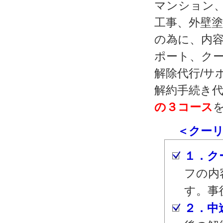
マンション
工事、外壁
の為に、内容
ポート、クー
解除代行/サ
解約手続き代
の３コース
＜クーリン
１．ク
フの内
す。事
２．中