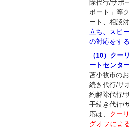
除代行/サポ
ポート」等
ート、相談
立ち、スピ
の対応をす
（10）クー
ートセンタ
苫小牧市のお
続き代行/サ
約解除代行/
手続き代行/
応は、
クー
グオフによる