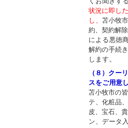
くお聞きす
状況に即し
し、
苫小牧
約、契約解
による悪徳
解約の手続
します。
（８）クー
スをご用意
苫小牧市の
テ、化粧品
皮、宝石、
ン、データ