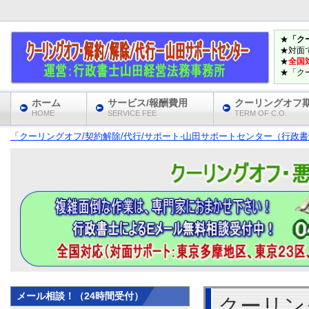
★
「ク
★対面
★
全国
★「ク
ホーム
サービス/報酬費用
クーリングオフ
HOME
SERVICE FEE
TERM OF C.O.
「クーリングオフ/契約解除/代行/サポート‐山田サポートセンター（行政書士
メール相談！（24時間受付）
クーリン