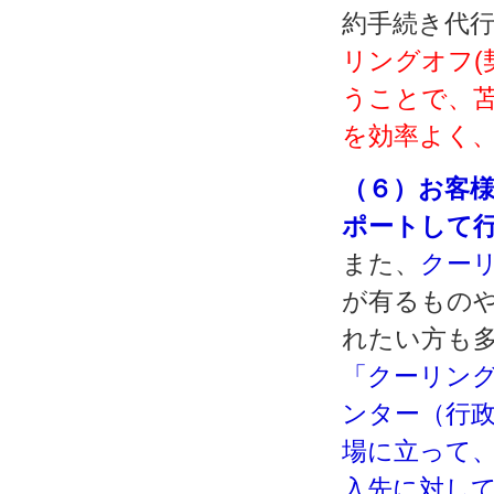
約手続き代行
リングオフ(
うことで、
を効率よく
（６）お客
ポートして
また、
クー
が有るもの
れたい方も
「クーリング
ンター（行
場に立って
入先に対し