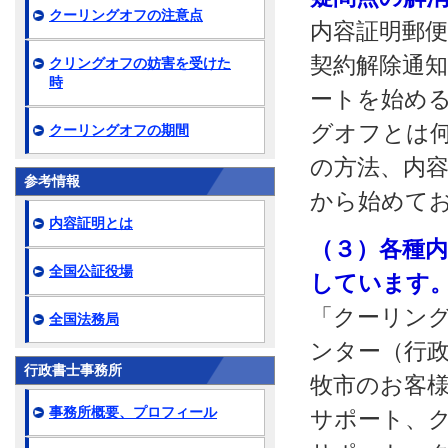
クーリングオフの注意点
内容証明郵
契約解除通知
クリングオフの妨害を受けた
時
ートを始め
グオフとは
クーリングオフの期間
の方法、内
参考情報
から始めて
内容証明とは
（３）各種
全国公証役場
しています
「クーリング
全国法務局
ンター（行
行政書士事務所
牧市のお客様
事務所概要、プロフィール
サポート、ク