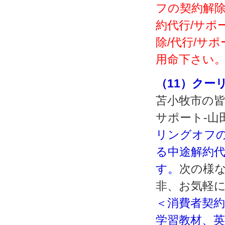
フの契約解除
約代行/サポ
除/代行/サ
用命下さい
（11）クー
苫小牧市の皆
サポート‐山
リングオフの
る中途解約代
す。
次の様
非、お気軽
＜消費者契約
学習教材、