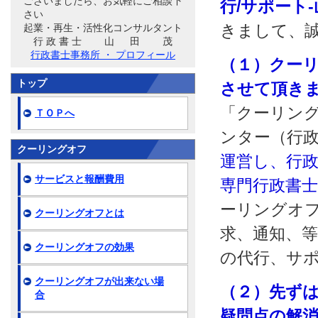
ございましたら、お気軽にご相談下
行/サポート
さい
きまして、
起業・再生・活性化コンサルタント
行 政 書 士 山 田 茂
行政書士事務所 ・ プロフィール
（１）クー
トップ
させて頂き
「クーリング
ＴＯＰへ
ンター（行
クーリングオフ
運営し、行
サービスと報酬費用
専門行政書
ーリングオ
クーリングオフとは
求、通知、
クーリングオフの効果
の代行、サ
クーリングオフが出来ない場
（２）先ず
合
疑問点の解