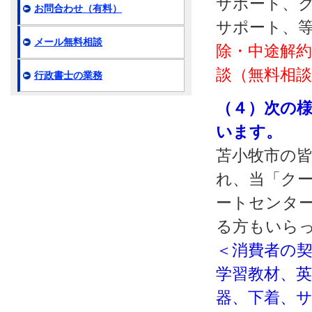
サポート、ク
お問合わせ（有料）
サポート、
メール無料相談
除・中途解約
談（無料相
行政書士の業務
（４）次の
います。
苫小牧市の
れ、当「クー
ートセンタ
る方もいら
＜消費者の
学習教材、
器、下着、