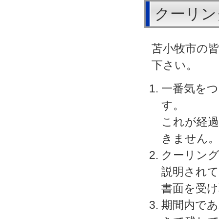
クーリン
苫小牧市の
下さい。
一番気を
す。
これが経過
きません
クーリン
説明され
書面を受
期間内であ