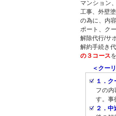
マンション
工事、外壁
の為に、内容
ポート、クー
解除代行/サ
解約手続き代
の３コース
＜クーリン
１．ク
フの内
す。事
２．中