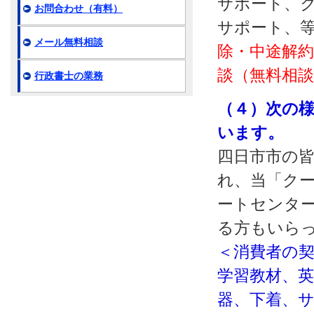
サポート、ク
お問合わせ（有料）
サポート、
メール無料相談
除・中途解約
談（無料相
行政書士の業務
（４）次の
います。
四日市市の
れ、当「クー
ートセンタ
る方もいら
＜消費者の
学習教材、
器、下着、