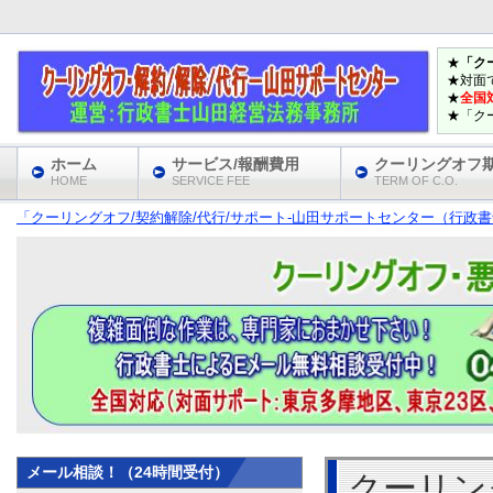
★
「ク
★対面
★
全国
★「ク
ホーム
サービス/報酬費用
クーリングオフ
HOME
SERVICE FEE
TERM OF C.O.
「クーリングオフ/契約解除/代行/サポート‐山田サポートセンター（行政書士
メール相談！（24時間受付）
クーリン