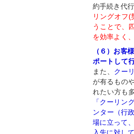
約手続き代行
リングオフ(
うことで、
を効率よく
（６）お客
ポートして
また、
クー
が有るもの
れたい方も
「クーリング
ンター（行
場に立って
入先に対し