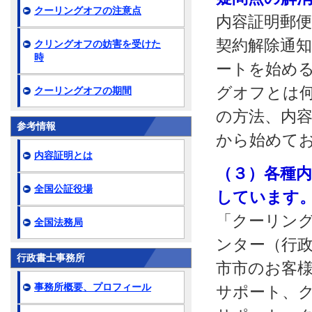
クーリングオフの注意点
内容証明郵
契約解除通知
クリングオフの妨害を受けた
時
ートを始め
グオフとは
クーリングオフの期間
の方法、内
参考情報
から始めて
内容証明とは
（３）各種
全国公証役場
しています
「クーリング
全国法務局
ンター（行
行政書士事務所
市市のお客様
事務所概要、プロフィール
サポート、ク