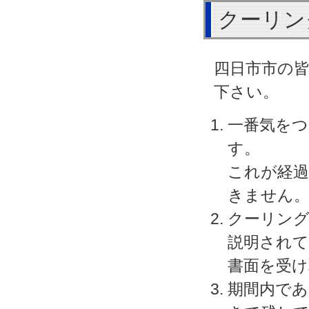
クーリン
四日市市の
下さい。
一番気を
す。
これが経過
きません
クーリン
説明され
書面を受
期間内であ