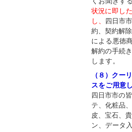
くお聞きす
状況に即し
し、
四日市
約、契約解
による悪徳
解約の手続
します。
（８）クー
スをご用意
四日市市の
テ、化粧品
皮、宝石、
ン、データ