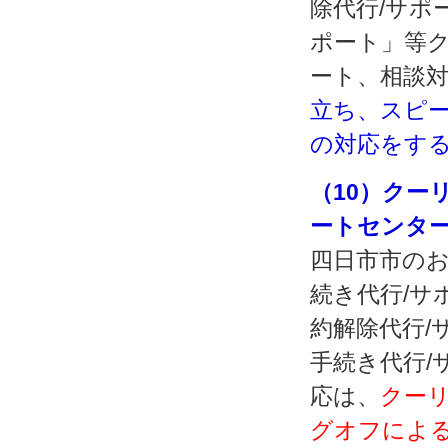
除代行/サポ
ポート」等
ート、相談
立ち、スピ
の対応をす
（10）クー
ートセンタ
四日市市のお
続き代行/サ
約解除代行/
手続き代行/
応は、
クー
グオフによる