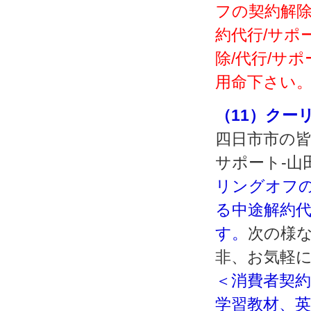
フの契約解除
約代行/サポ
除/代行/サ
用命下さい
（11）クー
四日市市の皆
サポート‐山
リングオフの
る中途解約代
す。
次の様
非、お気軽
＜消費者契約
学習教材、