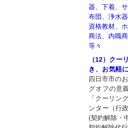
器、下着、
布団、浄水
資格教材、
商法、内職
等々
（12）クー
き、お気軽
四日市市の
グオフの意
「クーリング
ンター（行
(契約解除・
契約解除代行