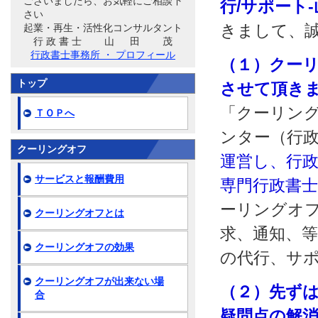
ございましたら、お気軽にご相談下
行/サポート
さい
きまして、
起業・再生・活性化コンサルタント
行 政 書 士 山 田 茂
行政書士事務所 ・ プロフィール
（１）クー
トップ
させて頂き
「クーリング
ＴＯＰへ
ンター（行
クーリングオフ
運営し、行
サービスと報酬費用
専門行政書
ーリングオ
クーリングオフとは
求、通知、
クーリングオフの効果
の代行、サ
クーリングオフが出来ない場
（２）先ず
合
疑問点の解