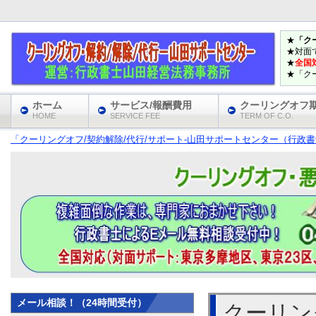
★
「ク
★対面
★
全国
★「ク
ホーム
サービス/報酬費用
クーリングオフ
HOME
SERVICE FEE
TERM OF C.O.
「クーリングオフ/契約解除/代行/サポート‐山田サポートセンター（行政書士
メール相談！（24時間受付）
クーリン