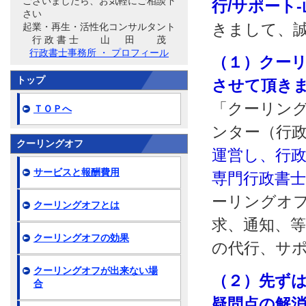
ございましたら、お気軽にご相談下
行/サポート
さい
きまして、
起業・再生・活性化コンサルタント
行 政 書 士 山 田 茂
行政書士事務所 ・ プロフィール
（１）クー
トップ
させて頂き
「クーリング
ＴＯＰへ
ンター（行
クーリングオフ
運営し、行
サービスと報酬費用
専門行政書
ーリングオ
クーリングオフとは
求、通知、
クーリングオフの効果
の代行、サ
クーリングオフが出来ない場
（２）先ず
合
疑問点の解