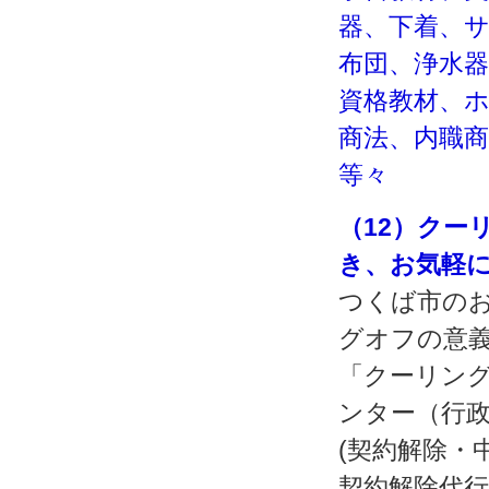
器、下着、
布団、浄水
資格教材、
商法、内職
等々
（12）クー
き、お気軽
つくば市の
グオフの意
「クーリング
ンター（行
(契約解除・
契約解除代行