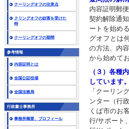
クーリングオフの注意点
内容証明郵
契約解除通知
クリングオフの妨害を受けた
時
ートを始め
グオフとは
クーリングオフの期間
の方法、内
参考情報
から始めて
内容証明とは
（３）各種
全国公証役場
しています
「クーリング
全国法務局
ンター（行
行政書士事務所
くば市のお
事務所概要、プロフィール
行/サポート