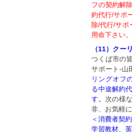
フの契約解除
約代行/サポ
除/代行/サ
用命下さい
（11）クー
つくば市の皆
サポート‐山
リングオフの
る中途解約代
す。
次の様
非、お気軽
＜消費者契約
学習教材、