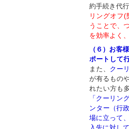
約手続き代行
リングオフ(
うことで、
を効率よく
（６）お客
ポートして
また、
クー
が有るもの
れたい方も
「クーリング
ンター（行
場に立って
入先に対し