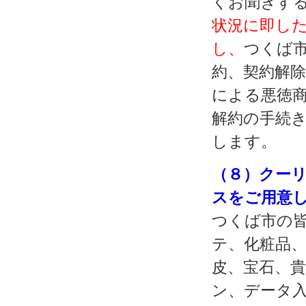
くお聞きす
状況に即し
し、
つくば
約、契約解
による悪徳
解約の手続
します。
（８）クー
スをご用意
つくば市の
テ、化粧品
皮、宝石、
ン、データ