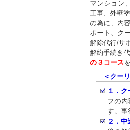
マンション
工事、外壁
の為に、内容
ポート、クー
解除代行/サ
解約手続き代
の３コース
＜クーリン
１．ク
フの内
す。事
２．中